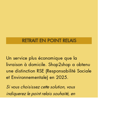
RETRAIT EN POINT RELAIS
Un service plus économique que la
livraison à domicile. Shop2shop a obtenu
une distinction RSE (Responsabilité Sociale
et Environnementale) en 2025.
Si vous choisissez cette solution, vous
indiquerez le point relais souhaité, en
répondant au mail de confirmation que vous
recevrez après commande.
Liste des points relais :
Trouver un relais de
colis - Shop2Shop