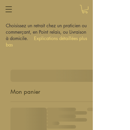
Choisissez un retrait chez un praticien ou
commerçant, en Point relais, ou Livraison
à domicile.
Explications détaillées plus
bas
Mon panier