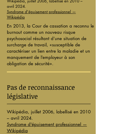
Wikipédia, juillet 2006, labellisé en 2010 –
avril 2024.
Syndrome d'épuisement professionnel —
Wikipédia
En 2013, la Cour de cassation a reconnu le
burnout comme un nouveau risque
psychosocial résultant d’une situation de
surcharge de travail, «susceptible de
caractériser un lien entre la maladie et un
manquement de l’employeur à son
obligation de sécurité».
Pas de reconnaissance
législative
Wikipédia, juillet 2006, labellisé en 2010
– avril 2024.
Syndrome d'épuisement professionnel —
Wikipédia