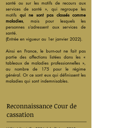
santé ou sur les motifs de recours aux
services de santé », qui regroupe les
motifs
qui ne sont pas classés comme
maladies
, mais pour lesquels les
personnes s’adressent aux services de
santé.
(Entrée en vigueur au 1er janvier 2022).
Ainsi en France, le burn-out ne fait pas
partie des affections listées dans les «
tableaux de maladies professionnelles »,
au nombre de 175 pour le régime
général. Or ce sont eux qui définissent
les
maladies qui sont indemnisables
.
Reconnaissance Cour de
cassation