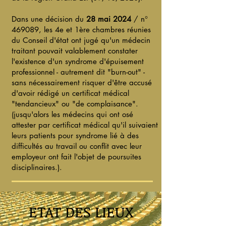
Dans une décision du
28 mai 2024
/ n°
469089, les 4e et 1ère chambres réunies
du Conseil d'état ont jugé qu'un médecin
traitant pouvait valablement constater
l'existence d'un syndrome d'épuisement
professionnel - autrement dit "burn-out" -
sans nécessairement risquer d'être accusé
d'avoir rédigé un certificat médical
"tendancieux" ou "de complaisance".
(jusqu'alors les médecins qui ont osé
attester par certificat médical qu'il suivaient
leurs patients pour syndrome lié à des
difficultés au travail ou conflit avec leur
employeur ont fait l'objet de poursuites
disciplinaires.).
ETAT DES LIEUX