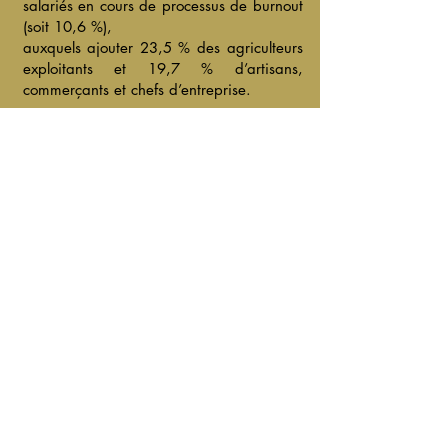
salariés en cours de processus de burnout
(soit 10,6 %),
auxquels ajouter 23,5 % des agriculteurs
exploitants et 19,7 % d’artisans,
commerçants et chefs d’entreprise.
2,5 millions de salariés en burnout avéré
(9,3 % des salariés).
13,1 millions de salariés en souffrance
psychique liée au travail (48,6 % des
salariés).
+515 % de cas de burnout et
dépressions de 2017 à 2022
5 à 6 milliards d’€uros / an de coût
sociétal
RAPPORT D'INFORMATION