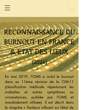
RECONNAISSANCE DU
BURNOUT EN FRANCE
& ETAT DES LIEUX
(2024)
En mai 2019, l'OMS a inclut le burnout
dans sa 11ème révision de la CIM-11
(classification médicale répertoriant les
maladies et autres symptômes ou
circonstances, publiée par l'OMS et
mondialement utilisée). Il est décrit dans
le chapitre « Facteurs influant sur l’état de