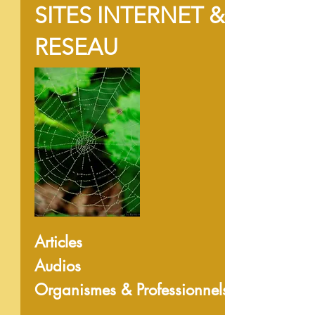
SITES INTERNET &
RESEAU
Articles
Audios
Organismes &
Professionnels